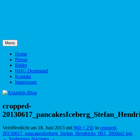
Zum
Antarktis-Blog
Inhalt
springen
Dr. Torsten Nitsch
Menü
Home
Presse
Bilder
HHG Dortmund
Kontakt
Impressum
cropped-
20130617_pancakesIceberg_Stefan_Hendri
Veröffentlicht am
18. Juni 2013
mit
960 × 250
in
cropped-
20130617_pancakesIceberg_Stefan_Hendricks_003_300dpi1.jpg
.
← Vorheriges
Nächstes →