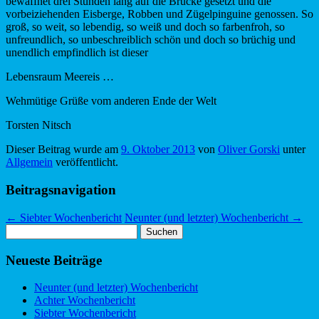
bewaffnet drei Stunden lang auf die Brücke gesetzt und die
vorbeiziehenden Eisberge, Robben und Zügelpinguine genossen. So
groß, so weit, so lebendig, so weiß und doch so farbenfroh, so
unfreundlich, so unbeschreiblich schön und doch so brüchig und
unendlich empfindlich ist dieser
Lebensraum Meereis …
Wehmütige Grüße vom anderen Ende der Welt
Torsten Nitsch
Dieser Beitrag wurde am
9. Oktober 2013
von
Oliver Gorski
unter
Allgemein
veröffentlicht.
Beitragsnavigation
←
Siebter Wochenbericht
Neunter (und letzter) Wochenbericht
→
Suchen
nach:
Neueste Beiträge
Neunter (und letzter) Wochenbericht
Achter Wochenbericht
Siebter Wochenbericht