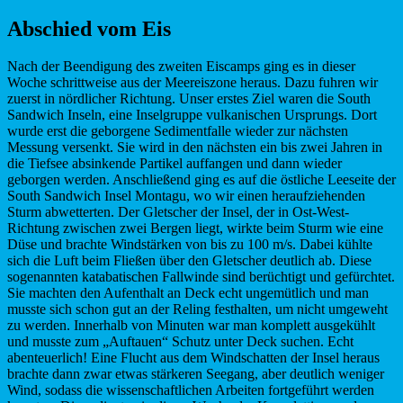
Abschied vom Eis
Nach der Beendigung des zweiten Eiscamps ging es in dieser
Woche schrittweise aus der Meereiszone heraus. Dazu fuhren wir
zuerst in nördlicher Richtung. Unser erstes Ziel waren die South
Sandwich Inseln, eine Inselgruppe vulkanischen Ursprungs. Dort
wurde erst die geborgene Sedimentfalle wieder zur nächsten
Messung versenkt. Sie wird in den nächsten ein bis zwei Jahren in
die Tiefsee absinkende Partikel auffangen und dann wieder
geborgen werden. Anschließend ging es auf die östliche Leeseite der
South Sandwich Insel Montagu, wo wir einen heraufziehenden
Sturm abwetterten. Der Gletscher der Insel, der in Ost-West-
Richtung zwischen zwei Bergen liegt, wirkte beim Sturm wie eine
Düse und brachte Windstärken von bis zu 100 m/s. Dabei kühlte
sich die Luft beim Fließen über den Gletscher deutlich ab. Diese
sogenannten katabatischen Fallwinde sind berüchtigt und gefürchtet.
Sie machten den Aufenthalt an Deck echt ungemütlich und man
musste sich schon gut an der Reling festhalten, um nicht umgeweht
zu werden. Innerhalb von Minuten war man komplett ausgekühlt
und musste zum „Auftauen“ Schutz unter Deck suchen. Echt
abenteuerlich! Eine Flucht aus dem Windschatten der Insel heraus
brachte dann zwar etwas stärkeren Seegang, aber deutlich weniger
Wind, sodass die wissenschaftlichen Arbeiten fortgeführt werden