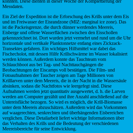
konnten. Diese dienten in dieser Woche der Komplettierung der
Messdaten.
Ein Ziel der Expedition ist die Erforschung des Krills unter dem Eis
und im Freiwasser der Eisrandzone (MIZ: marginal ice zone). Das
ist die Packeisgrenze, die durch dünner werdendes Meereis,
Eisberge und offene Wasserflächen zwischen den Eisschollen
gekennzeichnet ist. Dort wurden jetzt vermehrt und rund um die Uhr
horizontale und vertikale Planktonnetze entlang eines Zickzack-
Transektes gefahren. Ein wichtiges Hilfsmittel war dabei das
Fischecholot, mit dessen Hilfe Krillschwärme im Wasser lokalisiert
werden können. Außerdem konnte das Tauchteam vom
Schlauchboot aus bei Tag- und Nachttauchgängen die
Beobachtungen der Eiscamps voll bestätigen. Die Film- und
Fotoaufnahmen der Taucher zeigen am Tage Millionen von
Krilllarven unter dem Meereis, die in der Nacht in die Wassersäule
absinken, sodass die Nachtfotos wie leergefegt sind. Diese
Aufnahmen werden jetzt quantitativ ausgewertet, d. h. die Larven
werden am Computer gezählt und ihre Anzahl anschließend auf die
Untereisfläche bezogen. So wird es möglich, die Krill-Biomasse
unter dem Meereis abzuschätzen. Außerdem wird das Vorkommen
auf waagerechten, senkrechten und überhängenden Eisbereichen
verglichen. Diese Detailarbeit liefert wichtige Informationen über
das Verhalten des Krills und die Bedeutung der verschiedenen
Meereisbereiche für seine Entwicklung.