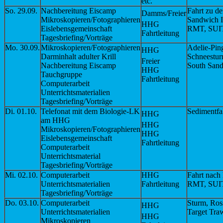
etc.
So. 29.09.
Nachbereitung Eiscamp
Fahrt zu d
Damms/Freier
Mikroskopieren/Fotographieren
Sandwich I
HHG
Eislebensgemeinschaft
RMT, SUI
Fahrtleitung
Tagesbriefing/Vorträge
Mo. 30.09.
Mikroskopieren/Fotographieren
Adelie-Pin
HHG
Darminhalt adulter Krill
Schneestur
Freier
Nachbereitung Eiscamp
South Sand
HHG
Tauchgruppe
Fahrtleitung
Computerarbeit
Unterrichtsmaterialien
Tagesbriefing/Vorträge
Di. 01.10.
Telefonat mit dem Biologie-LK
Sedimentfal
HHG
am HHG
HHG
Mikroskopieren/Fotographieren
HHG
Eislebensgemeinschaft
Fahrtleitung
Computerarbeit
Unterrichtsmaterial
Tagesbriefing/Vorträge
Mi. 02.10.
Computerarbeit
HHG
Fahrt nach
Unterrichtsmaterialien
Fahrtleitung
RMT, SUI
Tagesbriefing/Vorträge
Do. 03.10.
Computerarbeit
Sturm, Ros
HHG
Unterrichtsmaterialien
Target Tra
HHG
Mikroskopieren