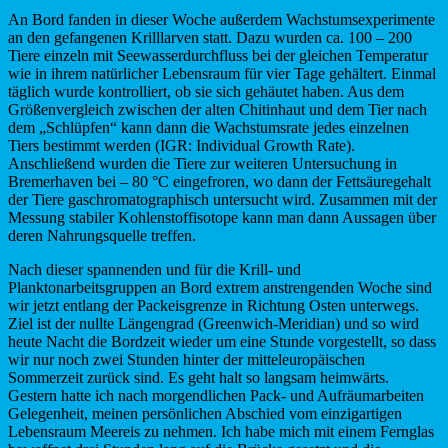
An Bord fanden in dieser Woche außerdem Wachstumsexperimente
an den gefangenen Krilllarven statt. Dazu wurden ca. 100 – 200
Tiere einzeln mit Seewasserdurchfluss bei der gleichen Temperatur
wie in ihrem natürlicher Lebensraum für vier Tage gehältert. Einmal
täglich wurde kontrolliert, ob sie sich gehäutet haben. Aus dem
Größenvergleich zwischen der alten Chitinhaut und dem Tier nach
dem „Schlüpfen“ kann dann die Wachstumsrate jedes einzelnen
Tiers bestimmt werden (IGR: Individual Growth Rate).
Anschließend wurden die Tiere zur weiteren Untersuchung in
Bremerhaven bei – 80 °C eingefroren, wo dann der Fettsäuregehalt
der Tiere gaschromatographisch untersucht wird. Zusammen mit der
Messung stabiler Kohlenstoffisotope kann man dann Aussagen über
deren Nahrungsquelle treffen.
Nach dieser spannenden und für die Krill- und
Planktonarbeitsgruppen an Bord extrem anstrengenden Woche sind
wir jetzt entlang der Packeisgrenze in Richtung Osten unterwegs.
Ziel ist der nullte Längengrad (Greenwich-Meridian) und so wird
heute Nacht die Bordzeit wieder um eine Stunde vorgestellt, so dass
wir nur noch zwei Stunden hinter der mitteleuropäischen
Sommerzeit zurück sind. Es geht halt so langsam heimwärts.
Gestern hatte ich nach morgendlichen Pack- und Aufräumarbeiten
Gelegenheit, meinen persönlichen Abschied vom einzigartigen
Lebensraum Meereis zu nehmen. Ich habe mich mit einem Fernglas