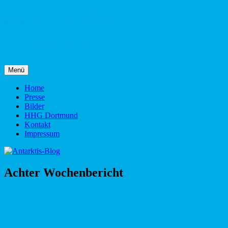
Zum
Antarktis-Blog
Inhalt
springen
Dr. Torsten Nitsch
Menü
Home
Presse
Bilder
HHG Dortmund
Kontakt
Impressum
Achter Wochenbericht