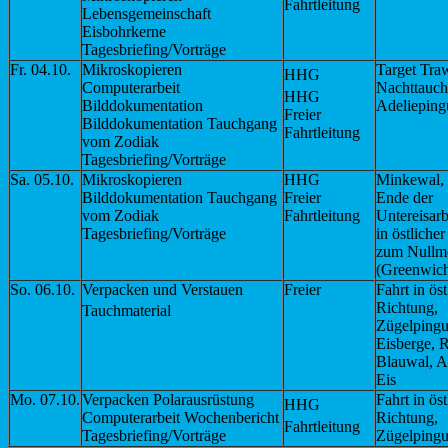
Fahrtleitung
Lebensgemeinschaft
Eisbohrkerne
Tagesbriefing/Vorträge
Fr. 04.10.
Mikroskopieren
Target Traw
HHG
Computerarbeit
Nachttauc
HHG
Bilddokumentation
Adelieping
Freier
Bilddokumentation Tauchgang
Fahrtleitung
vom Zodiak
Tagesbriefing/Vorträge
Sa. 05.10.
Mikroskopieren
HHG
Minkewal, 
Bilddokumentation Tauchgang
Freier
Ende der
vom Zodiak
Fahrtleitung
Untereisarb
Tagesbriefing/Vorträge
in östliche
zum Nullme
(Greenwic
So. 06.10.
Verpacken und Verstauen
Freier
Fahrt in öst
Richtung,
Tauchmaterial
Zügelpingu
Eisberge, 
Blauwal, 
Eis
Mo. 07.10.
Verpacken Polarausrüstung
Fahrt in öst
HHG
Computerarbeit Wochenbericht
Richtung,
Fahrtleitung
Tagesbriefing/Vorträge
Zügelpingu