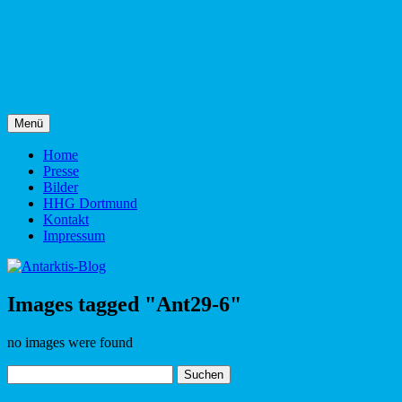
Zum
Antarktis-Blog
Inhalt
springen
Dr. Torsten Nitsch
Menü
Home
Presse
Bilder
HHG Dortmund
Kontakt
Impressum
Images tagged "Ant29-6"
no images were found
Suchen
nach: